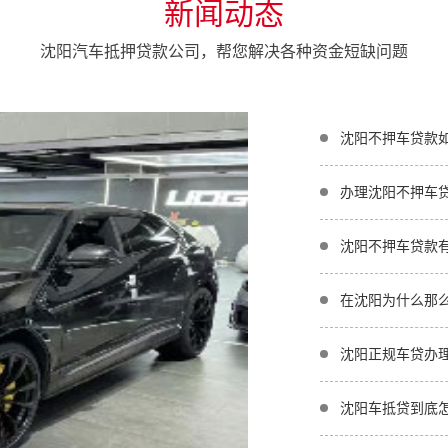
新闻动态
沈阳汽车抵押贷款公司，帮您解决各种资金短缺问题
沈阳不押车贷款如
办理沈阳不押车贷
沈阳不押车贷款
在沈阳为什么那
沈阳正规车贷办理
沈阳车抵贷到底怎