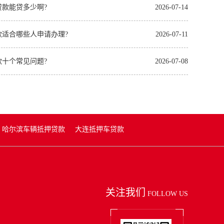
款能贷多少啊?
2026-07-14
款适合哪些人申请办理?
2026-07-11
十个常见问题?
2026-07-08
哈尔滨车辆抵押贷款
大连抵押车贷款
关注我们
FOLLOW US