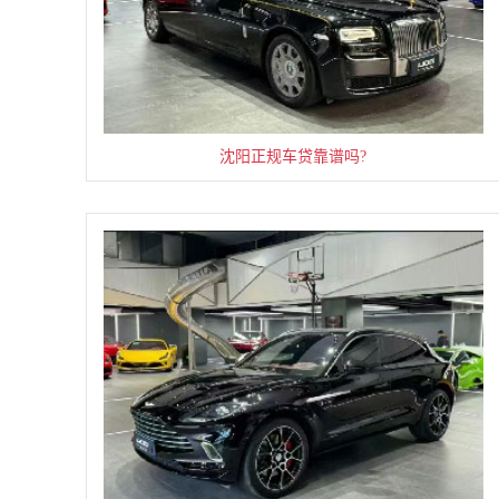
沈阳正规车贷靠谱吗?