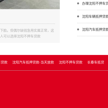
办理沈阳不押车贷
沈阳车辆抵押贷
沈阳汽车抵押贷款
拉下脸。但偶尔缺钱急用实属正常，这
的人可以选择沈阳不押车贷款
车贷款
沈阳汽车抵押贷款-当天放款
沈阳不押车贷款
长春车抵贷