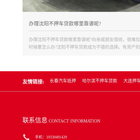
办理沈阳不押车贷款哪里靠谱呢?
办理沈阳不押车贷款哪里靠谱呢?向亲戚朋友借钱，很难
时候要怎么办?沈阳不押车贷款成为不错的选择。有资产
长春汽车抵押
哈尔滨不押车贷款
大连押
友情链接:
联系信息
CONTACT INFORMATION
手机：19339491429