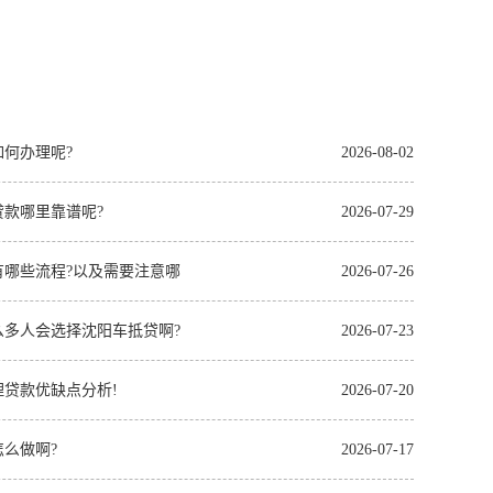
何办理呢?
2026-08-02
款哪里靠谱呢?
2026-07-29
有哪些流程?以及需要注意哪
2026-07-26
么多人会选择沈阳车抵贷啊?
2026-07-23
贷款优缺点分析!
2026-07-20
么做啊?
2026-07-17