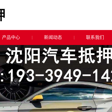
产品中心
新闻动态
联系我们