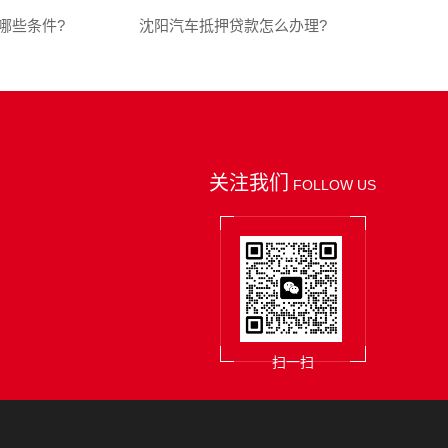
哪些条件?
沈阳汽车抵押贷款怎么办理?
关注我们
FOLLOW US
扫一扫