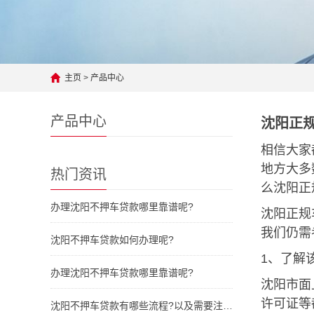
主页
>
产品中心
产品中心
沈阳正
相信大家
地方大多
热门资讯
么沈阳正
办理沈阳不押车贷款哪里靠谱呢?
沈阳正规
我们仍需
沈阳不押车贷款如何办理呢?
1、了解
办理沈阳不押车贷款哪里靠谱呢?
沈阳市面
许可证等
沈阳不押车贷款有哪些流程?以及需要注意哪些问题?