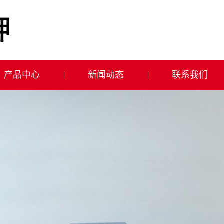
产品中心
新闻动态
联系我们