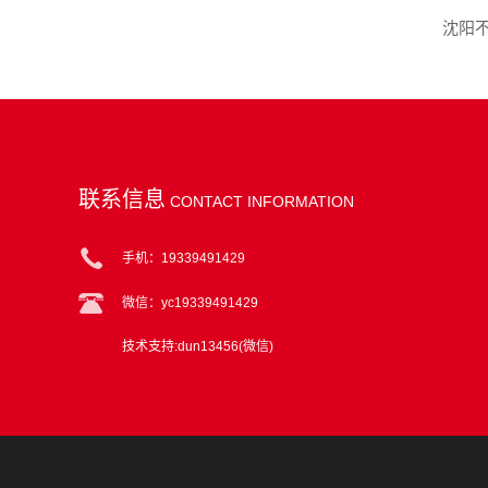
沈阳
联系信息
CONTACT INFORMATION
手机：19339491429
微信：yc19339491429
技术支持:dun13456(微信)