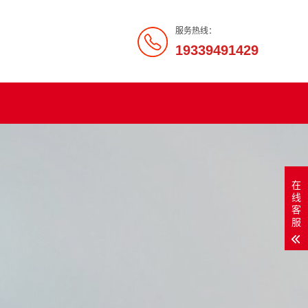
服务热线：
19339491429
在
线
客
服