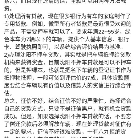
累六，而且现在还清的话，全款可以用两种方法融
资。
1)处理所有贷款，现在很多银行为有车的家庭制作了
专用贷款。例如，微型所有者贷款是最近很受欢迎的
产品，不需要押车就可以了。要求年满22~55岁，绿
色本车为7辆以下的车辆，提供个人基本信息、银行
卡、驾驶执照即可，以系统综合评价结果为基准。
2)办理沈阳不押车贷款，其实就是把车辆抵押给贷款
机构来获得资金，目前沈阳不押车贷款是可以不押车
的，但是押绿本，也就是把名下车辆的登记证书作为
抵押物抵押，一般可贷到评估价的7成，具体贷款额
度要结合车辆现有价值以及借款人的资信进行综合评
估。
总之，征信不好，结合征信不好的严重性，选择适合
自己的贷款方式，只要不是征信黑户，就有机会贷款
成功。但是，如果选择沈阳不押车贷款的话，不要忘
了偿还贷款后必须解放车辆。现在处理贷款对征信有
一定的要求，征信不好很难贷款，十有八九拒绝贷